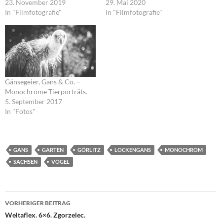
23. November 2019
29. Mai 2020
In "Filmfotografie"
In "Filmfotografie"
Gänsegeier, Gans & Co. –
Monochrome Tierporträts.
5. September 2017
In "Fotos"
GANS
GARTEN
GÖRLITZ
LOCKENGANS
MONOCHROM
SACHSEN
VÖGEL
Beitragsnavigation
VORHERIGER BEITRAG
Weltaflex. 6×6. Zgorzelec.