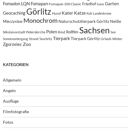
Fomadon LQN
Fomapan
Garten
Friedhof
Fomapan 100 Classic
Gans
Görlitz
Kater
Katze
Geocaching
Hund
Kuh
Landeskrone
Monochrom
Naturschutztierpark Görlitz
Neiße
Mieczyslaw
Sachsen
Polen
Rollfilm
Peterskirche
Rind
Nikolaivorstadt
See
Tierpark
Tierpark Görlitz
Urlaub
Sonnenuntergang
Strand
Tauchritz
Winter
Zoo
Zgorzelec
KATEGORIEN
Allgemein
Angeln
Ausflüge
Filmfotografie
Fotos