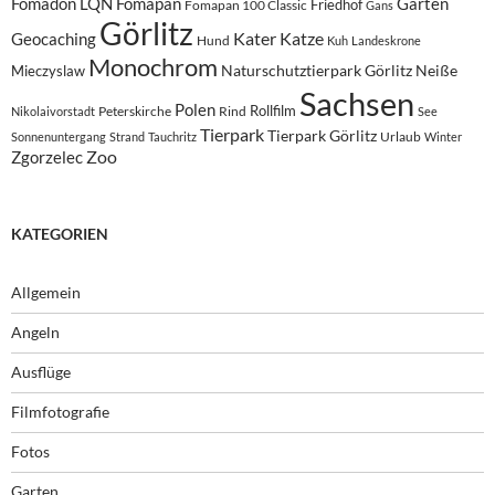
Fomadon LQN
Fomapan
Garten
Friedhof
Fomapan 100 Classic
Gans
Görlitz
Kater
Katze
Geocaching
Hund
Kuh
Landeskrone
Monochrom
Naturschutztierpark Görlitz
Neiße
Mieczyslaw
Sachsen
Polen
Rollfilm
Peterskirche
Rind
Nikolaivorstadt
See
Tierpark
Tierpark Görlitz
Urlaub
Sonnenuntergang
Strand
Tauchritz
Winter
Zoo
Zgorzelec
KATEGORIEN
Allgemein
Angeln
Ausflüge
Filmfotografie
Fotos
Garten