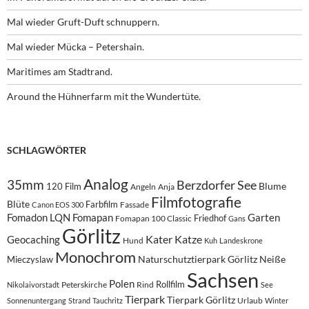
Mal wieder Gruft-Duft schnuppern.
Mal wieder Mücka – Petershain.
Maritimes am Stadtrand.
Around the Hühnerfarm mit the Wundertüte.
SCHLAGWÖRTER
Analog
35mm
Berzdorfer See
Blume
120 Film
Angeln
Anja
Filmfotografie
Blüte
Farbfilm
Fassade
Canon EOS 300
Fomadon LQN
Fomapan
Garten
Friedhof
Fomapan 100 Classic
Gans
Görlitz
Kater
Katze
Geocaching
Hund
Kuh
Landeskrone
Monochrom
Naturschutztierpark Görlitz
Neiße
Mieczyslaw
Sachsen
Polen
Rollfilm
Peterskirche
Rind
Nikolaivorstadt
See
Tierpark
Tierpark Görlitz
Urlaub
Sonnenuntergang
Strand
Tauchritz
Winter