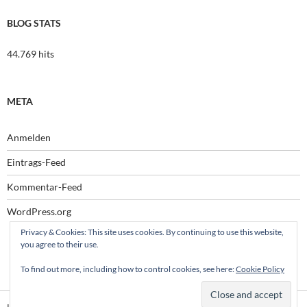
BLOG STATS
44.769 hits
META
Anmelden
Eintrags-Feed
Kommentar-Feed
WordPress.org
Privacy & Cookies: This site uses cookies. By continuing to use this website,
you agree to their use.
To find out more, including how to control cookies, see here:
Cookie Policy
Impressum
Stolz präsentiert von WordPress