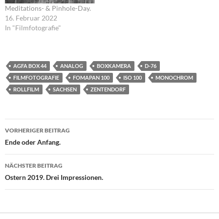
Meditations- & Pinhole-Day.
16. Februar 2022
In "Filmfotografie"
AGFA BOX 44
ANALOG
BOXKAMERA
D-76
FILMFOTOGRAFIE
FOMAPAN 100
ISO 100
MONOCHROM
ROLLFILM
SACHSEN
ZENTENDORF
Beitragsnavigation
VORHERIGER BEITRAG
Ende oder Anfang.
NÄCHSTER BEITRAG
Ostern 2019. Drei Impressionen.