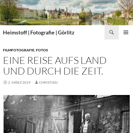
Zum
Inhalt
springen
Suchen
Heimstoff | Fotografie | Görlitz
PRIMÄR
MENÜ
FILMFOTOGRAFIE
,
FOTOS
EINE REISE AUFS LAND
UND DURCH DIE ZEIT.
2. MÄRZ 2019
CHRISTIAN