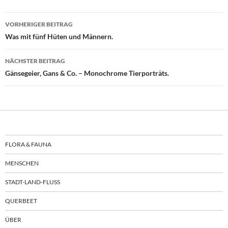
Beitragsnavigation
VORHERIGER BEITRAG
Was mit fünf Hüten und Männern.
NÄCHSTER BEITRAG
Gänsegeier, Gans & Co. – Monochrome Tierporträts.
FLORA & FAUNA
MENSCHEN
STADT-LAND-FLUSS
QUERBEET
ÜBER