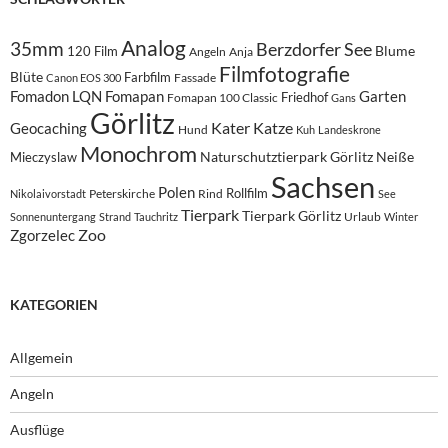
Analog
35mm
Berzdorfer See
Blume
120 Film
Angeln
Anja
Filmfotografie
Blüte
Farbfilm
Fassade
Canon EOS 300
Fomadon LQN
Fomapan
Garten
Friedhof
Fomapan 100 Classic
Gans
Görlitz
Kater
Katze
Geocaching
Hund
Kuh
Landeskrone
Monochrom
Naturschutztierpark Görlitz
Neiße
Mieczyslaw
Sachsen
Polen
Rollfilm
Peterskirche
Rind
Nikolaivorstadt
See
Tierpark
Tierpark Görlitz
Urlaub
Sonnenuntergang
Strand
Tauchritz
Winter
Zoo
Zgorzelec
KATEGORIEN
Allgemein
Angeln
Ausflüge