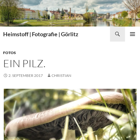
Zum
Inhalt
springen
Suchen
Heimstoff | Fotografie | Görlitz
PRIMÄR
MENÜ
FOTOS
EIN PILZ.
2. SEPTEMBER 2017
CHRISTIAN