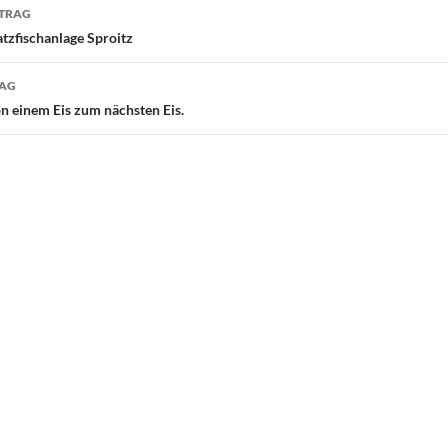
navigation
ITRAG
atzfischanlage Sproitz
RAG
 einem Eis zum nächsten Eis.