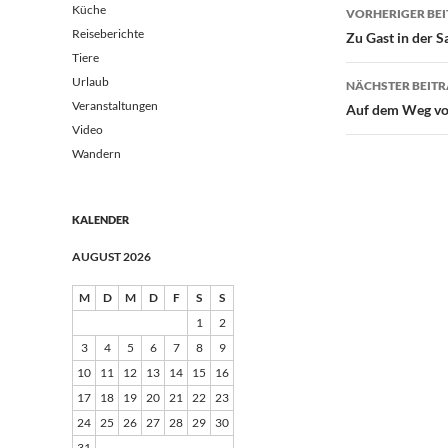
Beitrags
Küche
VORHERIGER BE
Reiseberichte
Zu Gast in der S
Tiere
Urlaub
NÄCHSTER BEIT
Veranstaltungen
Auf dem Weg von
Video
Wandern
KALENDER
AUGUST 2026
M
D
M
D
F
S
S
1
2
3
4
5
6
7
8
9
10
11
12
13
14
15
16
17
18
19
20
21
22
23
24
25
26
27
28
29
30
31