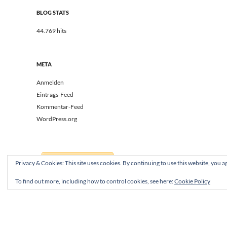
BLOG STATS
44.769 hits
META
Anmelden
Eintrags-Feed
Kommentar-Feed
WordPress.org
Privacy & Cookies: This site uses cookies. By continuing to use this website, you ag
To find out more, including how to control cookies, see here:
Cookie Policy