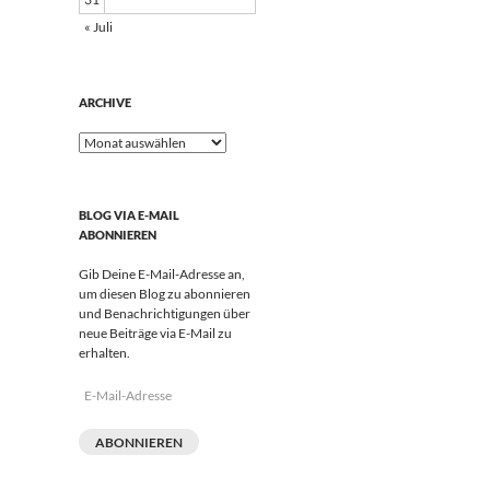
« Juli
ARCHIVE
Archive
BLOG VIA E-MAIL
ABONNIEREN
Gib Deine E-Mail-Adresse an,
um diesen Blog zu abonnieren
und Benachrichtigungen über
neue Beiträge via E-Mail zu
erhalten.
E-
Mail-
Adresse
ABONNIEREN