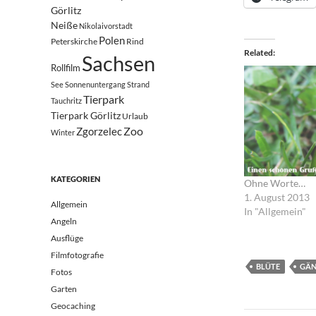
Görlitz
Neiße
Nikolaivorstadt
Polen
Peterskirche
Rind
Related
Sachsen
Rollfilm
See
Sonnenuntergang
Strand
Tierpark
Tauchritz
Tierpark Görlitz
Urlaub
Zoo
Zgorzelec
Winter
KATEGORIEN
Ohne Worte…
1. August 2013
Allgemein
In "Allgemein"
Angeln
Ausflüge
Filmfotografie
BLÜTE
GÄN
Fotos
Garten
Geocaching