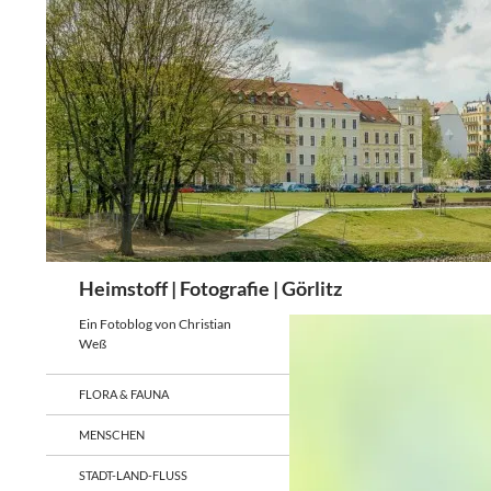
Zum
Inhalt
springen
Suchen
Heimstoff | Fotografie | Görlitz
Ein Fotoblog von Christian
Weß
FLORA & FAUNA
MENSCHEN
STADT-LAND-FLUSS