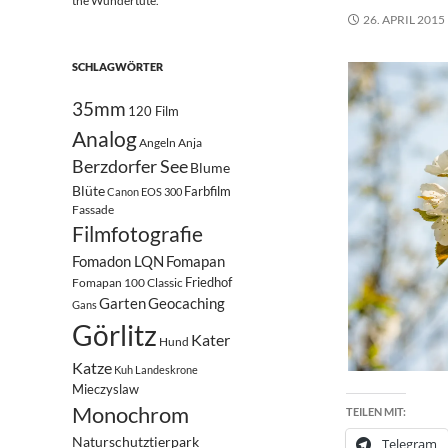
the Wundertüte.
26. APRIL 2015
SCHLAGWÖRTER
35mm
120 Film
Analog
Angeln
Anja
Berzdorfer See
Blume
Blüte
Farbfilm
Canon EOS 300
Fassade
Filmfotografie
Fomadon LQN
Fomapan
Friedhof
Fomapan 100 Classic
Garten
Geocaching
Gans
Görlitz
Kater
Hund
Katze
Kuh
Landeskrone
Mieczyslaw
Monochrom
TEILEN MIT:
Naturschutztierpark
Telegram