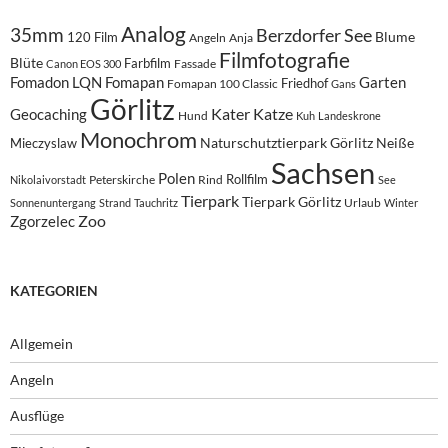
Analog
35mm
Berzdorfer See
Blume
120 Film
Angeln
Anja
Filmfotografie
Blüte
Farbfilm
Fassade
Canon EOS 300
Fomadon LQN
Fomapan
Garten
Friedhof
Fomapan 100 Classic
Gans
Görlitz
Kater
Katze
Geocaching
Hund
Kuh
Landeskrone
Monochrom
Naturschutztierpark Görlitz
Neiße
Mieczyslaw
Sachsen
Polen
Rollfilm
Peterskirche
Rind
Nikolaivorstadt
See
Tierpark
Tierpark Görlitz
Urlaub
Sonnenuntergang
Strand
Tauchritz
Winter
Zoo
Zgorzelec
KATEGORIEN
Allgemein
Angeln
Ausflüge