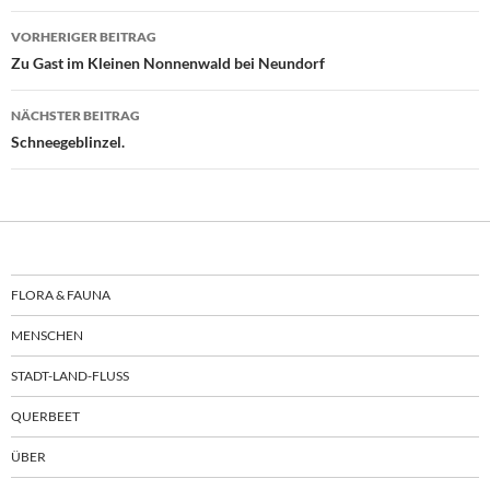
Beitragsnavigation
VORHERIGER BEITRAG
Zu Gast im Kleinen Nonnenwald bei Neundorf
NÄCHSTER BEITRAG
Schneegeblinzel.
FLORA & FAUNA
MENSCHEN
STADT-LAND-FLUSS
QUERBEET
ÜBER