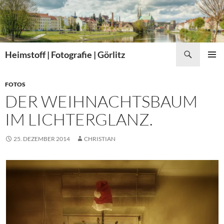
Zum
Inhalt
springen
Suchen
Heimstoff | Fotografie | Görlitz
PRIMÄR
MENÜ
FOTOS
DER WEIHNACHTSBAUM
IM LICHTERGLANZ.
25. DEZEMBER 2014
CHRISTIAN