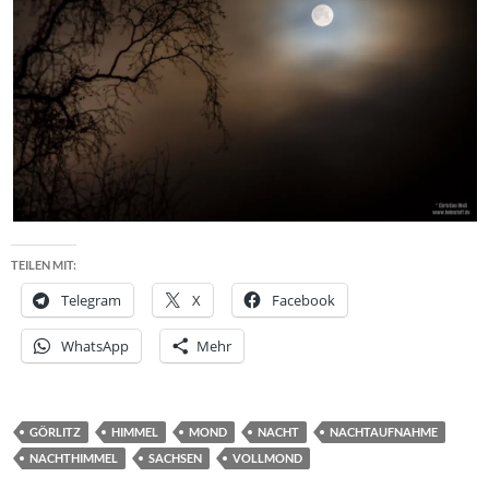
TEILEN MIT:
Telegram
X
Facebook
WhatsApp
Mehr
GÖRLITZ
HIMMEL
MOND
NACHT
NACHTAUFNAHME
NACHTHIMMEL
SACHSEN
VOLLMOND