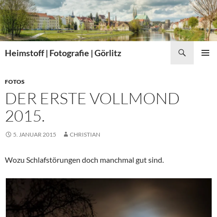
Zum
Inhalt
springen
Suchen
Heimstoff | Fotografie | Görlitz
PRIMÄR
MENÜ
FOTOS
DER ERSTE VOLLMOND
2015.
5. JANUAR 2015
CHRISTIAN
Wozu Schlafstörungen doch manchmal gut sind.