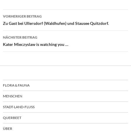
Beitragsnavigation
VORHERIGER BEITRAG
Zu Gast bei Ullersdorf (Waldhufen) und Stausee Quitzdorf.
NÄCHSTER BEITRAG
Kater Mieczyslaw is watching you …
FLORA & FAUNA
MENSCHEN
STADT-LAND-FLUSS
QUERBEET
ÜBER