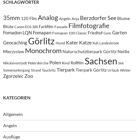
SCHLAGWÖRTER
Analog
35mm
Berzdorfer See
Blume
120 Film
Angeln
Anja
Filmfotografie
Blüte
Farbfilm
Fassade
Canon EOS 300
Fomadon LQN
Fomapan
Garten
Friedhof
Fomapan 100 Classic
Gans
Görlitz
Kater
Katze
Geocaching
Hund
Kuh
Landeskrone
Monochrom
Naturschutztierpark Görlitz
Neiße
Mieczyslaw
Sachsen
Polen
Rollfilm
Peterskirche
Rind
Nikolaivorstadt
See
Tierpark
Tierpark Görlitz
Urlaub
Sonnenuntergang
Strand
Tauchritz
Winter
Zoo
Zgorzelec
KATEGORIEN
Allgemein
Angeln
Ausflüge