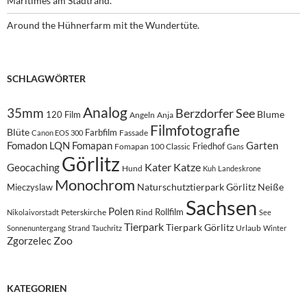
Maritimes am Stadtrand.
Around the Hühnerfarm mit the Wundertüte.
SCHLAGWÖRTER
Analog
35mm
Berzdorfer See
Blume
120 Film
Angeln
Anja
Filmfotografie
Blüte
Farbfilm
Fassade
Canon EOS 300
Fomadon LQN
Fomapan
Garten
Friedhof
Fomapan 100 Classic
Gans
Görlitz
Kater
Katze
Geocaching
Hund
Kuh
Landeskrone
Monochrom
Naturschutztierpark Görlitz
Neiße
Mieczyslaw
Sachsen
Polen
Rollfilm
Peterskirche
Rind
Nikolaivorstadt
See
Tierpark
Tierpark Görlitz
Urlaub
Sonnenuntergang
Strand
Tauchritz
Winter
Zoo
Zgorzelec
KATEGORIEN