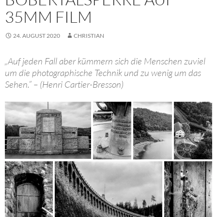
35MM FILM
24. AUGUST 2020
CHRISTIAN
„Auf jeden Fall aber kümmern sich die Menschen zuviel
um die photographische Technik und zu wenig um das
Sehen.” – (Henri Cartier-Bresson)