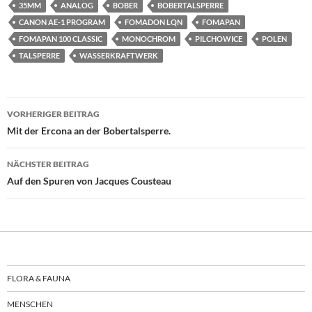
35MM
ANALOG
BOBER
BOBERTALSPERRE
CANON AE-1 PROGRAM
FOMADON LQN
FOMAPAN
FOMAPAN 100 CLASSIC
MONOCHROM
PILCHOWICE
POLEN
TALSPERRE
WASSERKRAFTWERK
Beitragsnavigation
VORHERIGER BEITRAG
Mit der Ercona an der Bobertalsperre.
NÄCHSTER BEITRAG
Auf den Spuren von Jacques Cousteau
FLORA & FAUNA
MENSCHEN