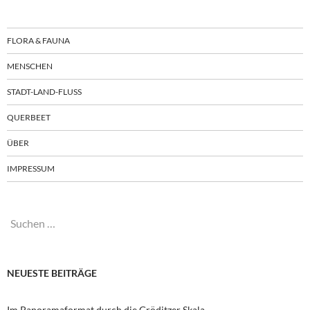
FLORA & FAUNA
MENSCHEN
STADT-LAND-FLUSS
QUERBEET
ÜBER
IMPRESSUM
Suchen
nach:
NEUESTE BEITRÄGE
Im Panoramaformat durch die Gröditzer Skala.