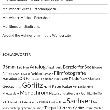
Mal wieder Gruft-Duft schnuppern.
Mal wieder Mücka – Petershain.
Maritimes am Stadtrand.
Around the Hühnerfarm mit the Wundertüte.
SCHLAGWÖRTER
Analog
35mm
Berzdorfer See
Blume
120 Film
Angeln
Anja
Filmfotografie
Blüte
Farbfilm
Fassade
Canon EOS 300
Fomadon LQN
Fomapan
Garten
Friedhof
Fomapan 100 Classic
Gans
Görlitz
Kater
Katze
Geocaching
Hund
Kuh
Landeskrone
Monochrom
Naturschutztierpark Görlitz
Neiße
Mieczyslaw
Sachsen
Polen
Rollfilm
Peterskirche
Rind
Nikolaivorstadt
See
Tierpark
Tierpark Görlitz
Urlaub
Sonnenuntergang
Strand
Tauchritz
Winter