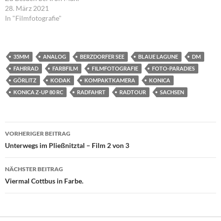
28. März 2021
In "Filmfotografie"
35MM
ANALOG
BERZDORFER SEE
BLAUE LAGUNE
DM
FAHRRAD
FARBFILM
FILMFOTOGRAFIE
FOTO-PARADIES
GÖRLITZ
KODAK
KOMPAKTKAMERA
KONICA
KONICA Z-UP 80 RC
RADFAHRT
RADTOUR
SACHSEN
Beitragsnavigation
VORHERIGER BEITRAG
Unterwegs im Pließnitztal – Film 2 von 3
NÄCHSTER BEITRAG
Viermal Cottbus in Farbe.