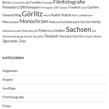
Filmfotografie
Blüte
Farbfilm
Fassade
Canon EOS 300
Fomadon LQN
Fomapan
Garten
Friedhof
Fomapan 100 Classic
Gans
Görlitz
Kater
Katze
Geocaching
Hund
Kuh
Landeskrone
Monochrom
Naturschutztierpark Görlitz
Neiße
Mieczyslaw
Sachsen
Polen
Rollfilm
Peterskirche
Rind
Nikolaivorstadt
See
Tierpark
Tierpark Görlitz
Urlaub
Sonnenuntergang
Strand
Tauchritz
Winter
Zoo
Zgorzelec
KATEGORIEN
Allgemein
Angeln
Ausflüge
Filmfotografie
Fotos