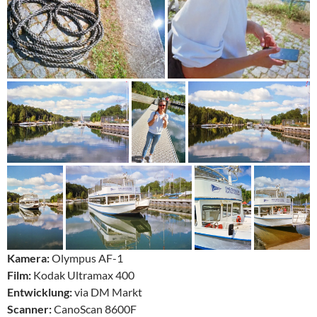
Kamera:
Olympus AF-1
Film:
Kodak Ultramax 400
Entwicklung:
via DM Markt
Scanner:
CanoScan 8600F