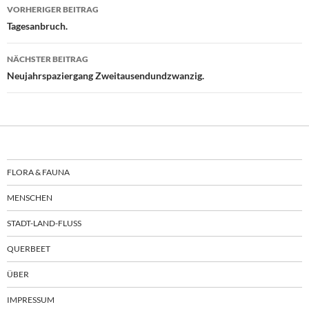
Beitragsnavigation
VORHERIGER BEITRAG
Tagesanbruch.
NÄCHSTER BEITRAG
Neujahrspaziergang Zweitausendundzwanzig.
FLORA & FAUNA
MENSCHEN
STADT-LAND-FLUSS
QUERBEET
ÜBER
IMPRESSUM