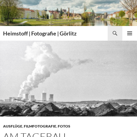
Zum
Inhalt
springen
Suchen
Heimstoff | Fotografie | Görlitz
PRIMÄR
MENÜ
AUSFLÜGE
,
FILMFOTOGRAFIE
,
FOTOS
AM TAGEBAU