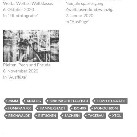
Welta. Weltax. Weltklasse.
Neujahrspaziergang
6. Oktober 2020
Zweitausendundzwanzig.
In "Filmfotografie"
2. Januar 2020
In "Ausflüge"
Pleiten, Pech und Freude.
8. November 2020
In "Ausflüge"
35MM
ANALOG
BRAUNKOHLETAGEBAU
FILMFOTOGRAFIE
FOMAPAN 400
HAMMERSTADT
ISO 400
MONOCHROM
REICHWALDE
RIETSCHEN
SACHSEN
TAGEBAU
XTOL