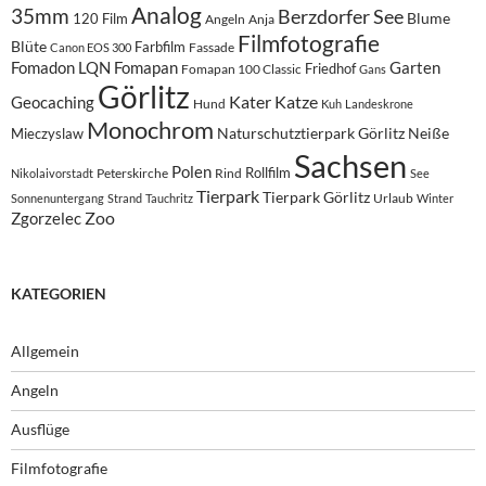
Analog
35mm
Berzdorfer See
Blume
120 Film
Angeln
Anja
Filmfotografie
Blüte
Farbfilm
Fassade
Canon EOS 300
Fomadon LQN
Fomapan
Garten
Friedhof
Fomapan 100 Classic
Gans
Görlitz
Kater
Katze
Geocaching
Hund
Kuh
Landeskrone
Monochrom
Naturschutztierpark Görlitz
Neiße
Mieczyslaw
Sachsen
Polen
Rollfilm
Peterskirche
Rind
Nikolaivorstadt
See
Tierpark
Tierpark Görlitz
Urlaub
Sonnenuntergang
Strand
Tauchritz
Winter
Zoo
Zgorzelec
KATEGORIEN
Allgemein
Angeln
Ausflüge
Filmfotografie