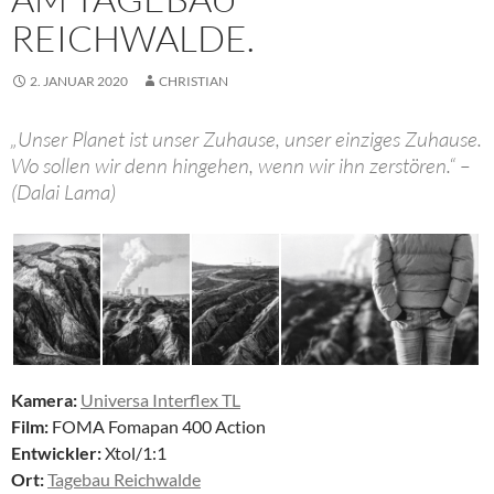
REICHWALDE.
2. JANUAR 2020
CHRISTIAN
„Unser Planet ist unser Zuhause, unser einziges Zuhause.
Wo sollen wir denn hingehen, wenn wir ihn zerstören.“ –
(Dalai Lama)
Kamera:
Universa Interflex TL
Film:
FOMA Fomapan 400 Action
Entwickler:
Xtol/1:1
Ort:
Tagebau Reichwalde