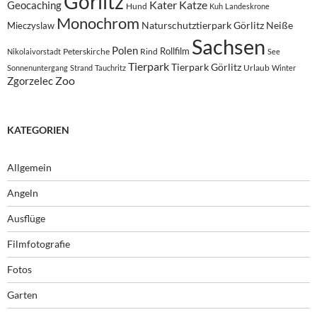
Görlitz
Kater
Katze
Geocaching
Hund
Kuh
Landeskrone
Monochrom
Naturschutztierpark Görlitz
Neiße
Mieczyslaw
Sachsen
Polen
Rollfilm
Peterskirche
Rind
Nikolaivorstadt
See
Tierpark
Tierpark Görlitz
Urlaub
Sonnenuntergang
Strand
Tauchritz
Winter
Zoo
Zgorzelec
KATEGORIEN
Allgemein
Angeln
Ausflüge
Filmfotografie
Fotos
Garten