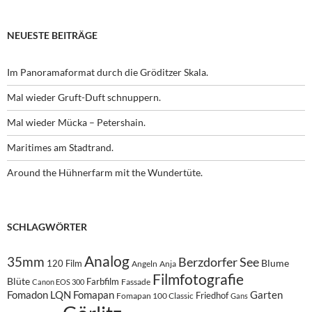
NEUESTE BEITRÄGE
Im Panoramaformat durch die Gröditzer Skala.
Mal wieder Gruft-Duft schnuppern.
Mal wieder Mücka – Petershain.
Maritimes am Stadtrand.
Around the Hühnerfarm mit the Wundertüte.
SCHLAGWÖRTER
Analog
35mm
Berzdorfer See
Blume
120 Film
Angeln
Anja
Filmfotografie
Blüte
Farbfilm
Fassade
Canon EOS 300
Fomadon LQN
Fomapan
Garten
Friedhof
Fomapan 100 Classic
Gans