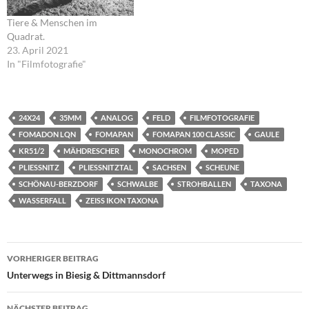
Tiere & Menschen im
Quadrat.
23. April 2021
In "Filmfotografie"
24X24
35MM
ANALOG
FELD
FILMFOTOGRAFIE
FOMADON LQN
FOMAPAN
FOMAPAN 100 CLASSIC
GAULE
KR51/2
MÄHDRESCHER
MONOCHROM
MOPED
PLIESSNITZ
PLIESSNITZTAL
SACHSEN
SCHEUNE
SCHÖNAU-BERZDORF
SCHWALBE
STROHBALLEN
TAXONA
WASSERFALL
ZEISS IKON TAXONA
Beitragsnavigation
VORHERIGER BEITRAG
Unterwegs in Biesig & Dittmannsdorf
NÄCHSTER BEITRAG