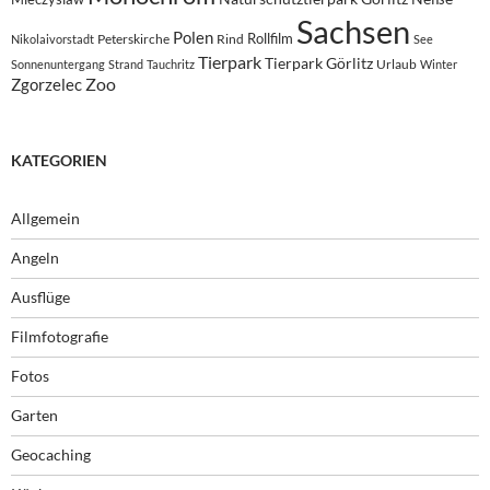
Sachsen
Polen
Rollfilm
Peterskirche
Rind
Nikolaivorstadt
See
Tierpark
Tierpark Görlitz
Urlaub
Sonnenuntergang
Strand
Tauchritz
Winter
Zoo
Zgorzelec
KATEGORIEN
Allgemein
Angeln
Ausflüge
Filmfotografie
Fotos
Garten
Geocaching