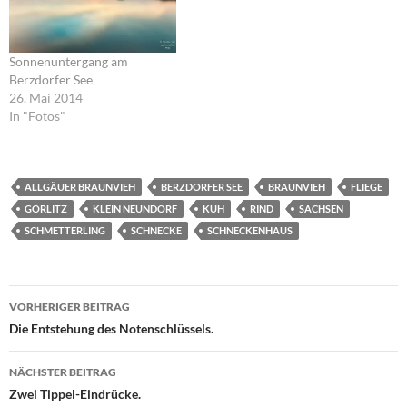
Sonnenuntergang am
Berzdorfer See
26. Mai 2014
In "Fotos"
ALLGÄUER BRAUNVIEH
BERZDORFER SEE
BRAUNVIEH
FLIEGE
GÖRLITZ
KLEIN NEUNDORF
KUH
RIND
SACHSEN
SCHMETTERLING
SCHNECKE
SCHNECKENHAUS
Beitragsnavigation
VORHERIGER BEITRAG
Die Entstehung des Notenschlüssels.
NÄCHSTER BEITRAG
Zwei Tippel-Eindrücke.