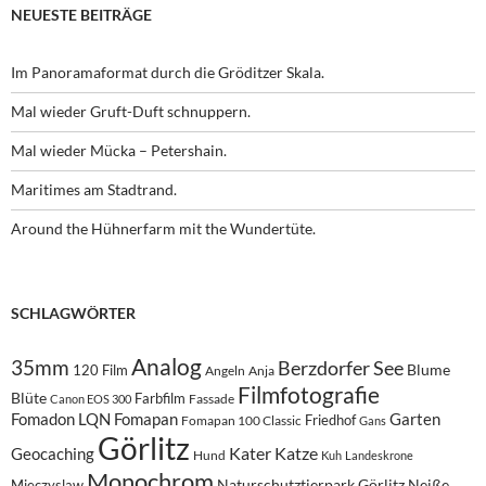
NEUESTE BEITRÄGE
Im Panoramaformat durch die Gröditzer Skala.
Mal wieder Gruft-Duft schnuppern.
Mal wieder Mücka – Petershain.
Maritimes am Stadtrand.
Around the Hühnerfarm mit the Wundertüte.
SCHLAGWÖRTER
Analog
35mm
Berzdorfer See
Blume
120 Film
Angeln
Anja
Filmfotografie
Blüte
Farbfilm
Fassade
Canon EOS 300
Fomadon LQN
Fomapan
Garten
Friedhof
Fomapan 100 Classic
Gans
Görlitz
Kater
Katze
Geocaching
Hund
Kuh
Landeskrone
Monochrom
Naturschutztierpark Görlitz
Neiße
Mieczyslaw