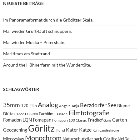
NEUESTE BEITRÄGE
Im Panoramaformat durch die Gröditzer Skala.
Mal wieder Gruft-Duft schnuppern.
Mal wieder Mücka – Petershain.
Maritimes am Stadtrand.
Around the Hühnerfarm mit the Wundertüte.
SCHLAGWÖRTER
Analog
35mm
Berzdorfer See
Blume
120 Film
Angeln
Anja
Filmfotografie
Blüte
Farbfilm
Fassade
Canon EOS 300
Fomadon LQN
Fomapan
Garten
Friedhof
Fomapan 100 Classic
Gans
Görlitz
Kater
Katze
Geocaching
Hund
Kuh
Landeskrone
Monochrom
Naturschutztierpark Görlitz
Neiße
Mieczyslaw