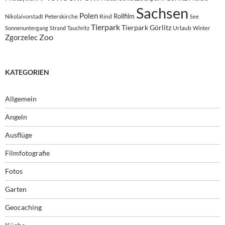
Sachsen
Polen
Rollfilm
Peterskirche
Rind
Nikolaivorstadt
See
Tierpark
Tierpark Görlitz
Urlaub
Sonnenuntergang
Strand
Tauchritz
Winter
Zoo
Zgorzelec
KATEGORIEN
Allgemein
Angeln
Ausflüge
Filmfotografie
Fotos
Garten
Geocaching