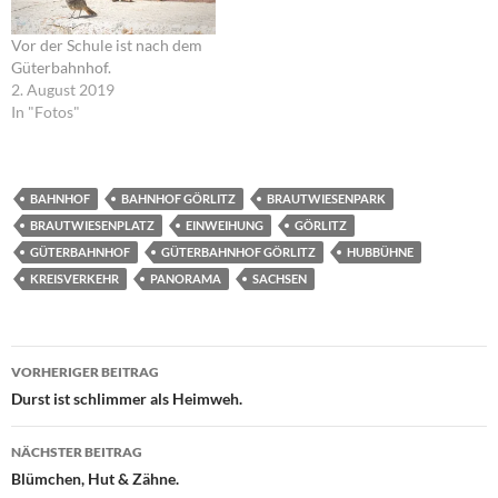
Vor der Schule ist nach dem
Güterbahnhof.
2. August 2019
In "Fotos"
BAHNHOF
BAHNHOF GÖRLITZ
BRAUTWIESENPARK
BRAUTWIESENPLATZ
EINWEIHUNG
GÖRLITZ
GÜTERBAHNHOF
GÜTERBAHNHOF GÖRLITZ
HUBBÜHNE
KREISVERKEHR
PANORAMA
SACHSEN
Beitragsnavigation
VORHERIGER BEITRAG
Durst ist schlimmer als Heimweh.
NÄCHSTER BEITRAG
Blümchen, Hut & Zähne.