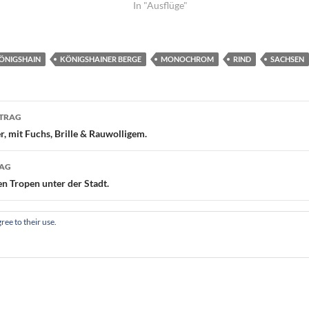
In "Ausflüge"
ÖNIGSHAIN
KÖNIGSHAINER BERGE
MONOCHROM
RIND
SACHSEN
navigation
ITRAG
, mit Fuchs, Brille & Rauwolligem.
RAG
n Tropen unter der Stadt.
ree to their use.