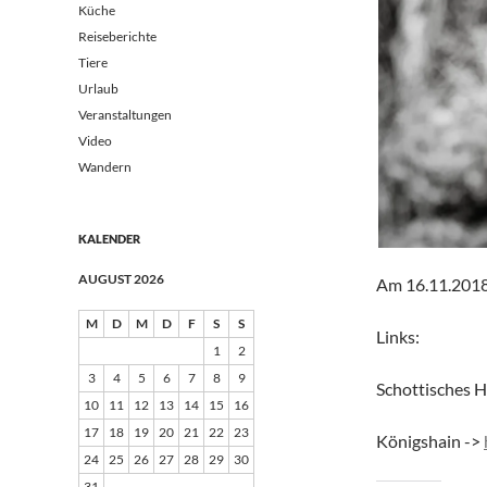
Küche
Reiseberichte
Tiere
Urlaub
Veranstaltungen
Video
Wandern
KALENDER
AUGUST 2026
Am 16.11.2018 
M
D
M
D
F
S
S
Links:
1
2
3
4
5
6
7
8
9
Schottisches 
10
11
12
13
14
15
16
17
18
19
20
21
22
23
Königshain ->
24
25
26
27
28
29
30
31