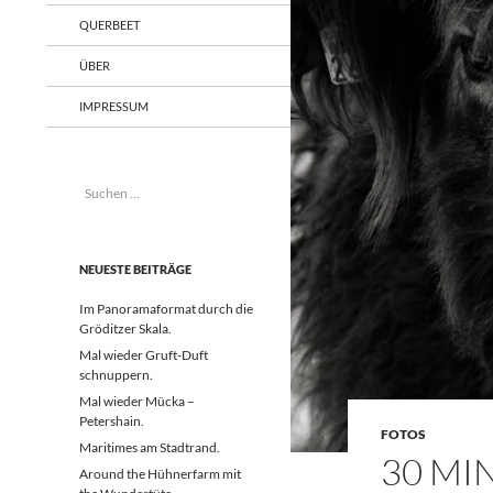
QUERBEET
ÜBER
IMPRESSUM
Suchen
nach:
NEUESTE BEITRÄGE
Im Panoramaformat durch die
Gröditzer Skala.
Mal wieder Gruft-Duft
schnuppern.
Mal wieder Mücka –
Petershain.
FOTOS
Maritimes am Stadtrand.
30 MI
Around the Hühnerfarm mit