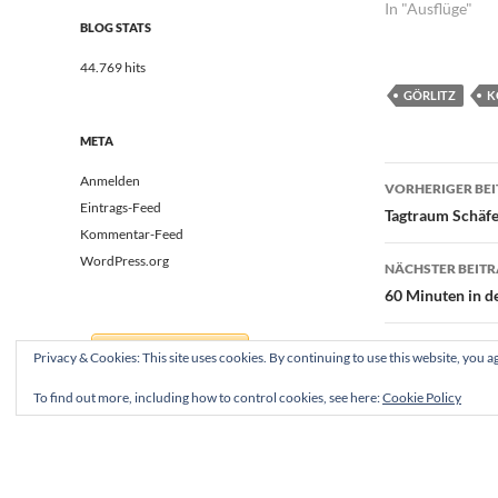
In "Ausflüge"
BLOG STATS
44.769 hits
GÖRLITZ
K
META
Beitrags
Anmelden
VORHERIGER BE
Eintrags-Feed
Tagtraum Schäfer
Kommentar-Feed
WordPress.org
NÄCHSTER BEIT
60 Minuten in de
Privacy & Cookies: This site uses cookies. By continuing to use this website, you ag
To find out more, including how to control cookies, see here:
Cookie Policy