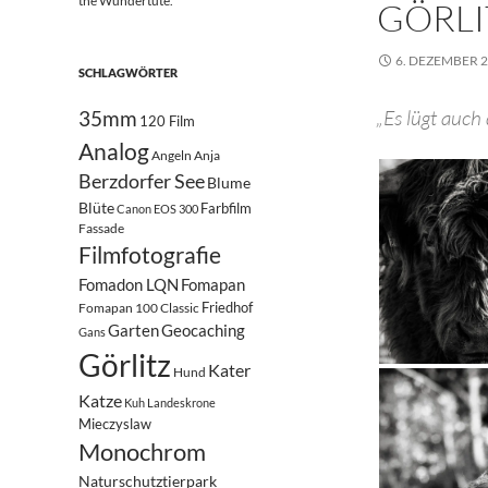
the Wundertüte.
GÖRLI
6. DEZEMBER 
SCHLAGWÖRTER
„Es lügt auch
35mm
120 Film
Analog
Angeln
Anja
Berzdorfer See
Blume
Blüte
Farbfilm
Canon EOS 300
Fassade
Filmfotografie
Fomadon LQN
Fomapan
Friedhof
Fomapan 100 Classic
Garten
Geocaching
Gans
Görlitz
Kater
Hund
Katze
Kuh
Landeskrone
Mieczyslaw
Monochrom
Naturschutztierpark