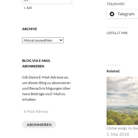
TEILEN MIT:
« Juli
Telegram
ARCHIVE
GEFÄLLT MIR:
Archive
BLOG VIA E-MAIL
ABONNIEREN
Related
Gib Deine E-Mail-Adresse an,
um diesen Blog zu abonnieren
und Benachrichtigungen über
neue Beiträge via E-Mail zu
erhalten.
E-
Mail-
Adresse
ABONNIEREN
Unterwegs in de
1. Mai 2018