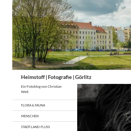
Zum
Inhalt
springen
Suchen
Heimstoff | Fotografie | Görlitz
Ein Fotoblog von Christian
Weß
FLORA & FAUNA
MENSCHEN
STADT-LAND-FLUSS