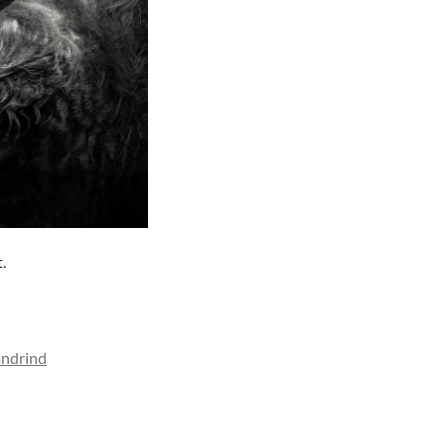
.
andrind