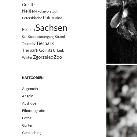
Görlitz
Neiße
Nikolaivorstadt
Polen
Peterskirche
Rind
Sachsen
Rollfilm
See
Sonnenuntergang
Strand
Tierpark
Tauchritz
Tierpark Görlitz
Urlaub
Zoo
Zgorzelec
Winter
KATEGORIEN
Allgemein
Angeln
Ausflüge
Filmfotografie
Fotos
Garten
Geocaching