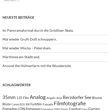
nach:
NEUESTE BEITRÄGE
Im Panoramaformat durch die Gröditzer Skala.
Mal wieder Gruft-Duft schnuppern.
Mal wieder Mücka – Petershain.
Maritimes am Stadtrand.
Around the Hühnerfarm mit the Wundertüte.
SCHLAGWÖRTER
Analog
35mm
Berzdorfer See
Blume
120 Film
Angeln
Anja
Filmfotografie
Blüte
Farbfilm
Fassade
Canon EOS 300
Fomadon LQN
Fomapan
Garten
Friedhof
Fomapan 100 Classic
Gans