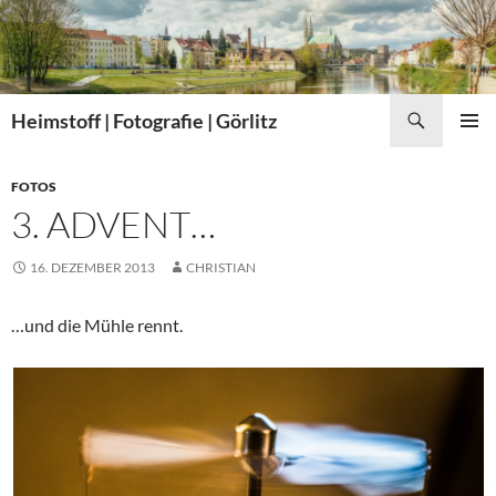
Zum
Inhalt
springen
Suchen
Heimstoff | Fotografie | Görlitz
PRIMÄR
MENÜ
FOTOS
3. ADVENT…
16. DEZEMBER 2013
CHRISTIAN
…und die Mühle rennt.