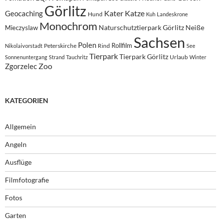
Görlitz
Kater
Katze
Geocaching
Hund
Kuh
Landeskrone
Monochrom
Naturschutztierpark Görlitz
Neiße
Mieczyslaw
Sachsen
Polen
Rollfilm
Peterskirche
Rind
Nikolaivorstadt
See
Tierpark
Tierpark Görlitz
Urlaub
Sonnenuntergang
Strand
Tauchritz
Winter
Zoo
Zgorzelec
KATEGORIEN
Allgemein
Angeln
Ausflüge
Filmfotografie
Fotos
Garten