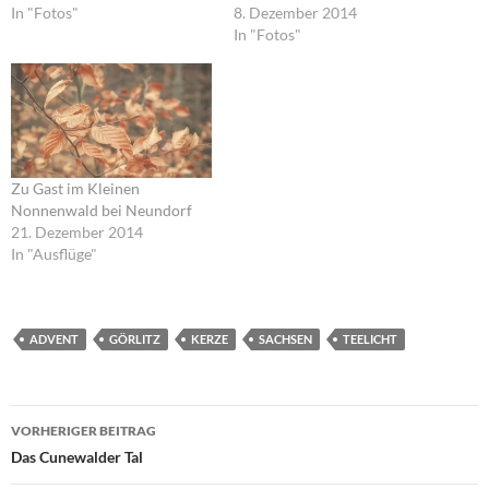
In "Fotos"
8. Dezember 2014
In "Fotos"
Zu Gast im Kleinen
Nonnenwald bei Neundorf
21. Dezember 2014
In "Ausflüge"
ADVENT
GÖRLITZ
KERZE
SACHSEN
TEELICHT
Beitragsnavigation
VORHERIGER BEITRAG
Das Cunewalder Tal