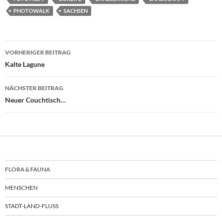
PHOTOWALK
SACHSEN
Beitragsnavigation
VORHERIGER BEITRAG
Kalte Lagune
NÄCHSTER BEITRAG
Neuer Couchtisch…
FLORA & FAUNA
MENSCHEN
STADT-LAND-FLUSS