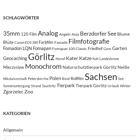
SCHLAGWÖRTER
Analog
35mm
Berzdorfer See
Blume
120 Film
Angeln
Anja
Filmfotografie
Blüte
Farbfilm
Fassade
Canon EOS 300
Fomadon LQN
Fomapan
Garten
Friedhof
Fomapan 100 Classic
Gans
Görlitz
Kater
Katze
Geocaching
Hund
Kuh
Landeskrone
Monochrom
Naturschutztierpark Görlitz
Neiße
Mieczyslaw
Sachsen
Polen
Rollfilm
Peterskirche
Rind
Nikolaivorstadt
See
Tierpark
Tierpark Görlitz
Urlaub
Sonnenuntergang
Strand
Tauchritz
Winter
Zoo
Zgorzelec
KATEGORIEN
Allgemein