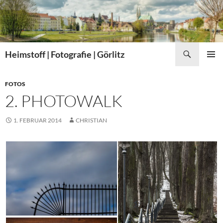
Zum
Inhalt
springen
Suchen
Heimstoff | Fotografie | Görlitz
PRIMÄR
MENÜ
FOTOS
2. PHOTOWALK
1. FEBRUAR 2014
CHRISTIAN