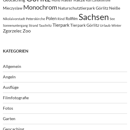
Hund
Kuh
Landeskrone
Monochrom
Naturschutztierpark Görlitz
Neiße
Mieczyslaw
Sachsen
Polen
Rollfilm
Peterskirche
Rind
Nikolaivorstadt
See
Tierpark
Tierpark Görlitz
Urlaub
Sonnenuntergang
Strand
Tauchritz
Winter
Zoo
Zgorzelec
KATEGORIEN
Allgemein
Angeln
Ausflüge
Filmfotografie
Fotos
Garten
Geocaching