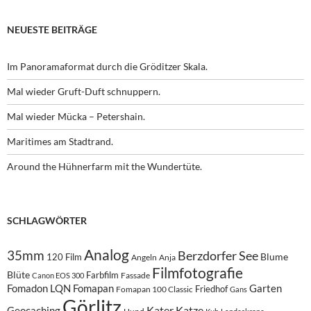
NEUESTE BEITRÄGE
Im Panoramaformat durch die Gröditzer Skala.
Mal wieder Gruft-Duft schnuppern.
Mal wieder Mücka – Petershain.
Maritimes am Stadtrand.
Around the Hühnerfarm mit the Wundertüte.
SCHLAGWÖRTER
Analog
35mm
Berzdorfer See
Blume
120 Film
Angeln
Anja
Filmfotografie
Blüte
Farbfilm
Fassade
Canon EOS 300
Fomadon LQN
Fomapan
Garten
Friedhof
Fomapan 100 Classic
Gans
Görlitz
Kater
Katze
Geocaching