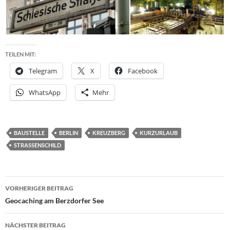
TEILEN MIT:
Telegram
X
Facebook
WhatsApp
Mehr
BAUSTELLE
BERLIN
KREUZBERG
KURZURLAUB
STRASSENSCHILD
Beitragsnavigation
VORHERIGER BEITRAG
Geocaching am Berzdorfer See
NÄCHSTER BEITRAG