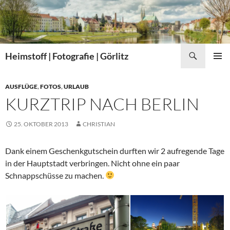
Zum
Inhalt
springen
Suchen
Heimstoff | Fotografie | Görlitz
PRIMÄR
MENÜ
AUSFLÜGE
,
FOTOS
,
URLAUB
KURZTRIP NACH BERLIN
25. OKTOBER 2013
CHRISTIAN
Dank einem Geschenkgutschein durften wir 2 aufregende Tage
in der Hauptstadt verbringen. Nicht ohne ein paar
Schnappschüsse zu machen.