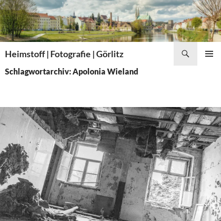
Zum
Inhalt
springen
Suchen
Heimstoff | Fotografie | Görlitz
PRIMÄR
Schlagwortarchiv: Apolonia Wieland
MENÜ