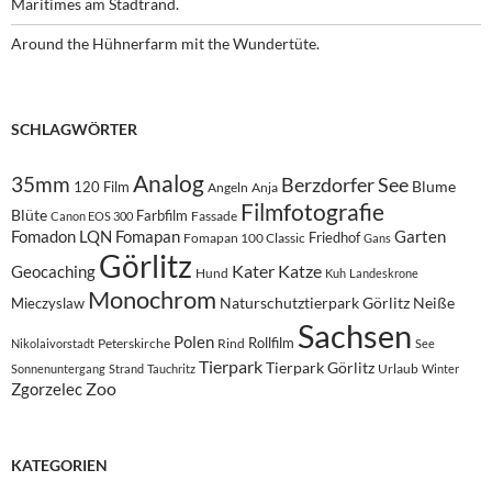
Maritimes am Stadtrand.
Around the Hühnerfarm mit the Wundertüte.
SCHLAGWÖRTER
Analog
35mm
Berzdorfer See
Blume
120 Film
Angeln
Anja
Filmfotografie
Blüte
Farbfilm
Fassade
Canon EOS 300
Fomadon LQN
Fomapan
Garten
Friedhof
Fomapan 100 Classic
Gans
Görlitz
Kater
Katze
Geocaching
Hund
Kuh
Landeskrone
Monochrom
Naturschutztierpark Görlitz
Neiße
Mieczyslaw
Sachsen
Polen
Rollfilm
Peterskirche
Rind
Nikolaivorstadt
See
Tierpark
Tierpark Görlitz
Urlaub
Sonnenuntergang
Strand
Tauchritz
Winter
Zoo
Zgorzelec
KATEGORIEN