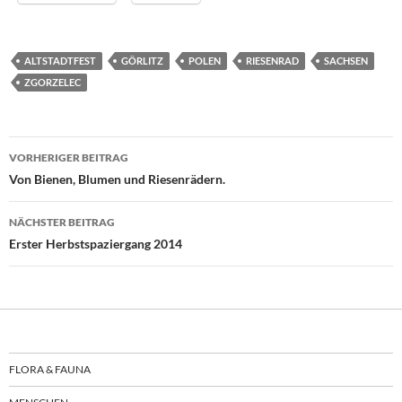
ALTSTADTFEST
GÖRLITZ
POLEN
RIESENRAD
SACHSEN
ZGORZELEC
Beitragsnavigation
VORHERIGER BEITRAG
Von Bienen, Blumen und Riesenrädern.
NÄCHSTER BEITRAG
Erster Herbstspaziergang 2014
FLORA & FAUNA