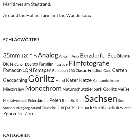
Maritimes am Stadtrand.
Around the Hühnerfarm mit the Wundertüte.
SCHLAGWÖRTER
Analog
35mm
Berzdorfer See
Blume
120 Film
Angeln
Anja
Filmfotografie
Blüte
Farbfilm
Fassade
Canon EOS 300
Fomadon LQN
Fomapan
Garten
Friedhof
Fomapan 100 Classic
Gans
Görlitz
Kater
Katze
Geocaching
Hund
Kuh
Landeskrone
Monochrom
Naturschutztierpark Görlitz
Neiße
Mieczyslaw
Sachsen
Polen
Rollfilm
Peterskirche
Rind
Nikolaivorstadt
See
Tierpark
Tierpark Görlitz
Urlaub
Sonnenuntergang
Strand
Tauchritz
Winter
Zoo
Zgorzelec
KATEGORIEN